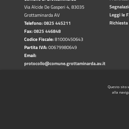
Segnalazi
Via Alcide De Gasperi 4, 83035
Leggi le 
Grottaminarda AV
Richiesta
Telefono:
0825 445211
Fax:
0825 446848
Codice Fiscale:
81000450643
Partita IVA:
00679980649
Email:
protocollo@comune.grottaminarda.av.it
PEC:
protocollo.grottaminarda@asmepec.it
Questo sito 
alla navig
RSS
Accessibilità
Privacy
Cookie
Mappa de