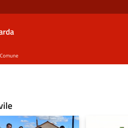
arda
il Comune
vile