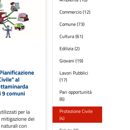
Commercio (12)
Comune (73)
Cultura (61)
Edilizia (2)
Giovani (19)
"Pianificazione
Lavori Pubblici
ivile" al
(17)
ottaminarda
Pari opportunità
ri 9 comuni
(6)
Protezione Civile
tilizzati per la
(4)
 mitigazione dei
i naturali con