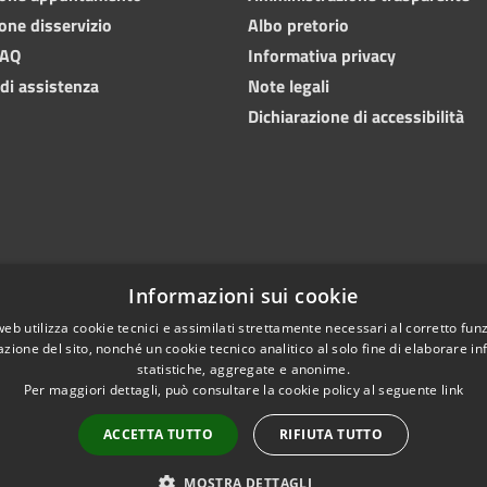
one disservizio
Albo pretorio
FAQ
Informativa privacy
 di assistenza
Note legali
Dichiarazione di accessibilità
Informazioni sui cookie
web utilizza cookie tecnici e assimilati strettamente necessari al corretto fu
azione del sito, nonché un cookie tecnico analitico al solo fine di elaborare i
statistiche, aggregate e anonime.
Per maggiori dettagli, può consultare la cookie policy al seguente
link
Copyright © 2024 • Comu
l sito
Numeri utili
PEC
ACCETTA TUTTO
RIFIUTA TUTTO
MOSTRA DETTAGLI