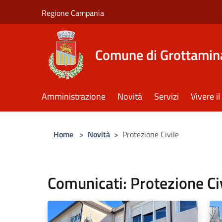
Salta al contenuto principale
Regione Campania
Comune di Grottamin
Amministrazione
Novità
Servizi
Vivere 
Home
>
Novità
>
Protezione Civile
Comunicati: Protezione Ci