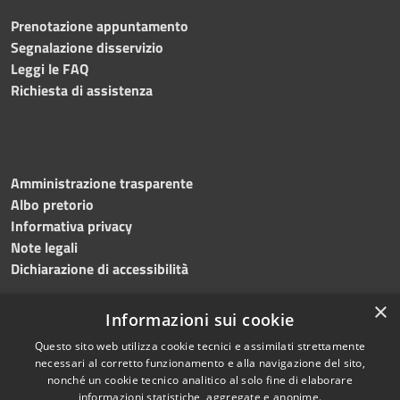
Prenotazione appuntamento
Segnalazione disservizio
Leggi le FAQ
Richiesta di assistenza
Amministrazione trasparente
Albo pretorio
Informativa privacy
Note legali
Dichiarazione di accessibilità
×
Informazioni sui cookie
Questo sito web utilizza cookie tecnici e assimilati strettamente
RSS
Copyright © 2024 •
necessari al corretto funzionamento e alla navigazione del sito,
Accessibilità
Comune di
Grottaminarda
nonché un cookie tecnico analitico al solo fine di elaborare
Privacy
• Powered by
Municipium
informazioni statistiche, aggregate e anonime.