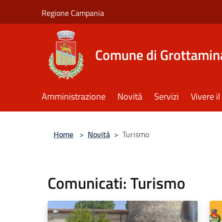
Salta al contenuto principale
Regione Campania
Comune di Grottamin
Amministrazione
Novità
Servizi
Vivere 
Home
>
Novità
>
Turismo
Comunicati: Turismo