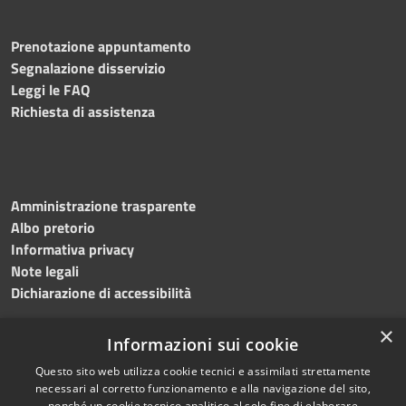
Prenotazione appuntamento
Segnalazione disservizio
Leggi le FAQ
Richiesta di assistenza
Amministrazione trasparente
Albo pretorio
Informativa privacy
Note legali
Dichiarazione di accessibilità
×
Informazioni sui cookie
Questo sito web utilizza cookie tecnici e assimilati strettamente
RSS
Copyright © 2024 •
necessari al corretto funzionamento e alla navigazione del sito,
Accessibilità
Comune di
Grottaminarda
nonché un cookie tecnico analitico al solo fine di elaborare