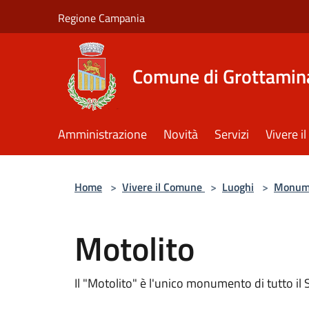
Salta al contenuto principale
Regione Campania
Comune di Grottamin
Amministrazione
Novità
Servizi
Vivere 
Home
>
Vivere il Comune
>
Luoghi
>
Monum
Motolito
Il "Motolito" è l'unico monumento di tutto il S