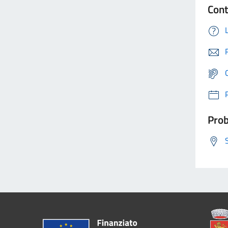
Cont
Prob