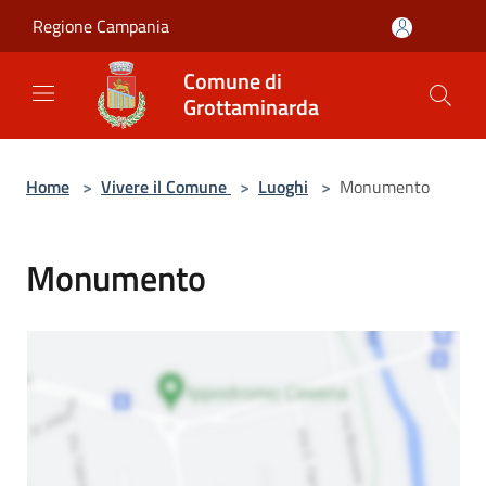
Salta al contenuto principale
Regione Campania
Comune di
Grottaminarda
Home
>
Vivere il Comune
>
Luoghi
>
Monumento
Monumento