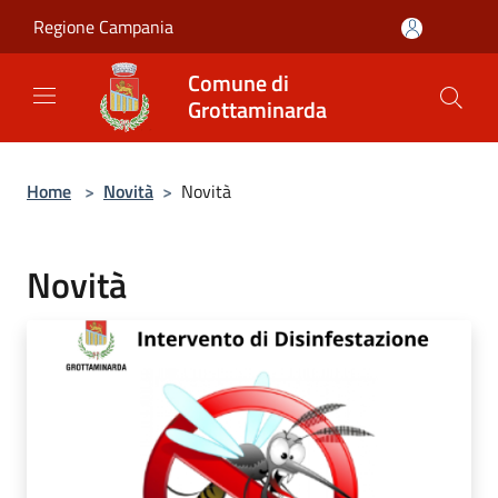
Salta al contenuto principale
Regione Campania
Comune di
Grottaminarda
Home
>
Novità
>
Novità
Novità