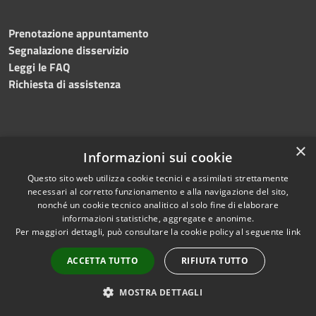
Prenotazione appuntamento
Segnalazione disservizio
Leggi le FAQ
Richiesta di assistenza
×
Amministrazione trasparente
Informazioni sui cookie
Albo pretorio
Questo sito web utilizza cookie tecnici e assimilati strettamente
Informativa privacy
necessari al corretto funzionamento e alla navigazione del sito,
nonché un cookie tecnico analitico al solo fine di elaborare
Note legali
informazioni statistiche, aggregate e anonime.
Dichiarazione di accessibilità
Per maggiori dettagli, può consultare la cookie policy al seguente
link
ACCETTA TUTTO
RIFIUTA TUTTO
RSS
Copyright © 2024 •
MOSTRA DETTAGLI
Accessibilità
Comune di
Grottaminarda