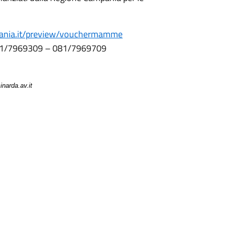
mpania.it/preview/vouchermamme
81/7969309 – 081/7969709
narda.av.it