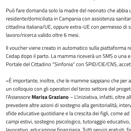
Può fare domanda solo la madre del neonato che abbia un
residente/domiciliata in Campania con assistenza sanitari
cittadina italiana/UE, oppure extra-UE con permesso di 
lavoro/ricerca valido oltre 6 mesi.
Il voucher viene creato in automatico sulla piattaforma 
Cedap dopo il parto. La mamma riceverà un SMS o una e-m
Portale del Cittadino "Sinfonia" con SPID/CIE/CNS, accett
«È importante, inoltre, che le mamme sappiano che per a
un colloquio con gli operatori del terzo settore del proget
l'Assessore
Marisa Graziano
– L'iniziativa, infatti, oltre
prevedere altre azioni di sostegno alla genitorialità, interv
sfide educative quotidiane e la crescita dei figli, come ad
campi estivi, sostegno psicologico, tutoraggio educativo
lavorativo, educazione finanziaria. Tutti servizi gratuiti, 