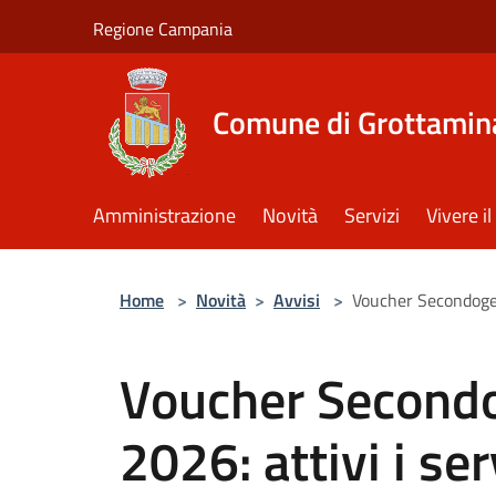
Salta al contenuto principale
Regione Campania
Comune di Grottamin
Amministrazione
Novità
Servizi
Vivere 
Home
>
Novità
>
Avvisi
>
Voucher Secondogen
Voucher Secondo
2026: attivi i ser