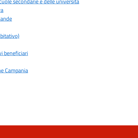
scuole secondarie e delle università
va
omande
bitativo)
i beneficiari
ione Campania