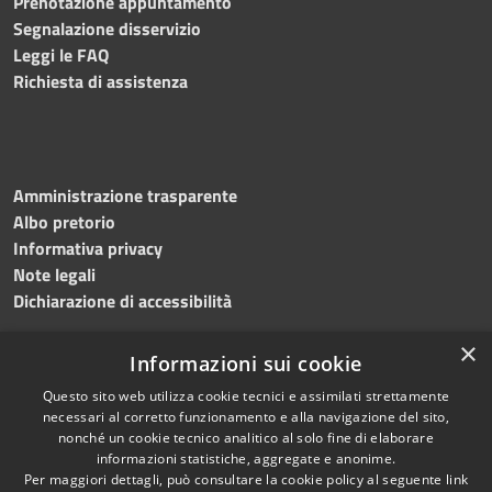
Prenotazione appuntamento
Segnalazione disservizio
Leggi le FAQ
Richiesta di assistenza
Amministrazione trasparente
Albo pretorio
Informativa privacy
Note legali
Dichiarazione di accessibilità
×
Informazioni sui cookie
Questo sito web utilizza cookie tecnici e assimilati strettamente
RSS
Copyright © 2024 •
necessari al corretto funzionamento e alla navigazione del sito,
Accessibilità
Comune di
Grottaminarda
nonché un cookie tecnico analitico al solo fine di elaborare
Privacy
• Powered by
Municipium
informazioni statistiche, aggregate e anonime.
Per maggiori dettagli, può consultare la cookie policy al seguente
link
Cookie
•
Redazione