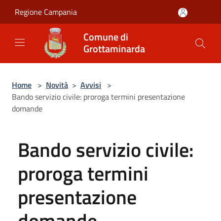
Salta al contenuto principale
Regione Campania
Comune di
Grottaminarda
Home
>
Novità
>
Avvisi
>
Bando servizio civile: proroga termini presentazione
domande
Bando servizio civile:
proroga termini
presentazione
domande