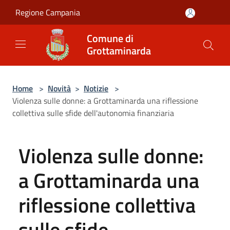
Salta al contenuto principale
Regione Campania
Comune di
Grottaminarda
Home
>
Novità
>
Notizie
>
Violenza sulle donne: a Grottaminarda una riflessione
collettiva sulle sfide dell'autonomia finanziaria
Violenza sulle donne:
a Grottaminarda una
riflessione collettiva
sulle sfide