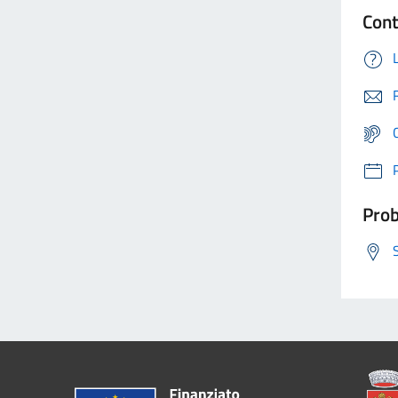
Cont
Prob