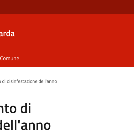
arda
il Comune
di disinfestazione dell'anno
to di
dell'anno