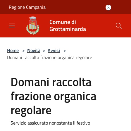
Salta al contenuto principale
Regione Campania
Comune di
Grottaminarda
Home
>
Novità
>
Avvisi
>
Domani raccolta frazione organica regolare
Domani raccolta
frazione organica
regolare
Servizio assicurato nonostante il festivo