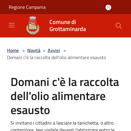
Salta al contenuto principale
Regione Campania
Comune di
Grottaminarda
Home
>
Novità
>
Avvisi
>
Domani c'è la raccolta dell'olio alimentare esausto
Domani c'è la raccolta
dell'olio alimentare
esausto
Si invitano i cittadini a lasciare la tanichetta, o altro
contenitore, ben visibile davanti l'abitazione entro le