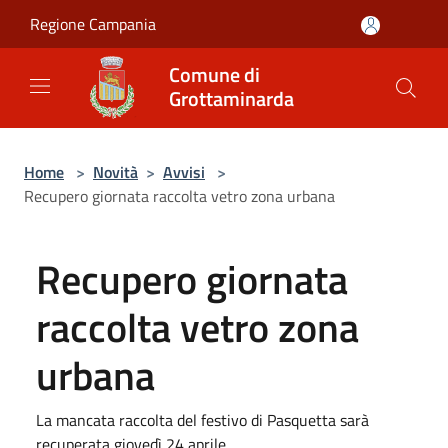
Salta al contenuto principale
Regione Campania
Comune di
Grottaminarda
Home
>
Novità
>
Avvisi
>
Recupero giornata raccolta vetro zona urbana
Recupero giornata
raccolta vetro zona
urbana
La mancata raccolta del festivo di Pasquetta sarà
recuperata giovedì 24 aprile.