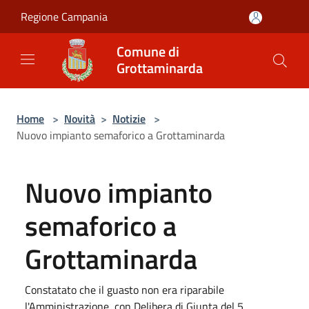
Salta al contenuto principale
Regione Campania
Comune di
Grottaminarda
Home
>
Novità
>
Notizie
>
Nuovo impianto semaforico a Grottaminarda
Nuovo impianto
semaforico a
Grottaminarda
Constatato che il guasto non era riparabile
l'Amministrazione, con Delibera di Giunta del 5