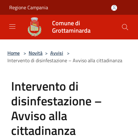
Salta al contenuto principale
Regione Campania
Comune di
Grottaminarda
Home
>
Novità
>
Avvisi
>
Intervento di disinfestazione – Avviso alla cittadinanza
Intervento di
disinfestazione –
Avviso alla
cittadinanza