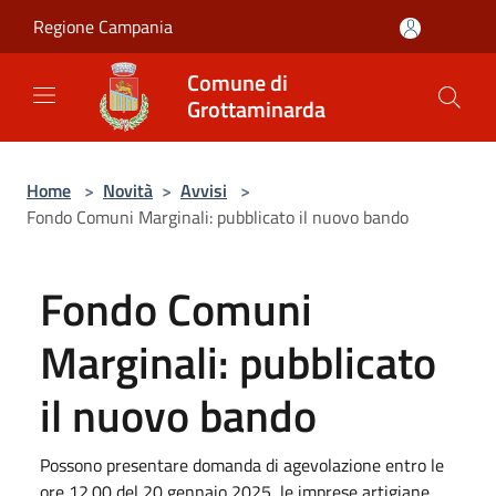
Salta al contenuto principale
Regione Campania
Comune di
Grottaminarda
Home
>
Novità
>
Avvisi
>
Fondo Comuni Marginali: pubblicato il nuovo bando
Fondo Comuni
Marginali: pubblicato
il nuovo bando
Possono presentare domanda di agevolazione entro le
ore 12.00 del 20 gennaio 2025, le imprese artigiane,