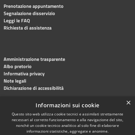
Prenotazione appuntamento
Segnalazione disservizio
Leggi le FAQ
Richiesta di assistenza
Amministrazione trasparente
Albo pretorio
Informativa privacy
Note legali
Dichiarazione di accessibilità
×
Informazioni sui cookie
Questo sito web utilizza cookie tecnici e assimilati strettamente
RSS
Copyright © 2024 •
necessari al corretto funzionamento e alla navigazione del sito,
Accessibilità
Comune di
Grottaminarda
nonché un cookie tecnico analitico al solo fine di elaborare
Privacy
• Powered by
Municipium
informazioni statistiche, aggregate e anonime.