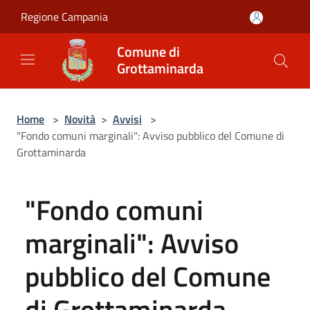
Salta al contenuto principale
Regione Campania
Comune di
Grottaminarda
Home
>
Novità
>
Avvisi
>
"Fondo comuni marginali": Avviso pubblico del Comune di
Grottaminarda
"Fondo comuni
marginali": Avviso
pubblico del Comune
di Grottaminarda