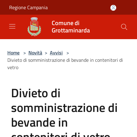
Salta al contenuto principale
Regione Campania
Comune di
Grottaminarda
Home
>
Novità
>
Avvisi
>
Divieto di somministrazione di bevande in contenitori di
vetro
Divieto di
somministrazione di
bevande in
contenitori di vetro