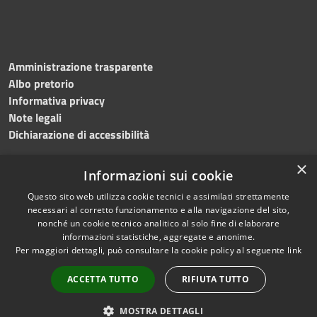
Amministrazione trasparente
Albo pretorio
Informativa privacy
Note legali
Dichiarazione di accessibilità
×
Informazioni sui cookie
Questo sito web utilizza cookie tecnici e assimilati strettamente
RSS
Copyright © 2024 •
necessari al corretto funzionamento e alla navigazione del sito,
Accessibilità
Comune di
Grottaminarda
nonché un cookie tecnico analitico al solo fine di elaborare
Privacy
• Powered by
Municipium
informazioni statistiche, aggregate e anonime.
Per maggiori dettagli, può consultare la cookie policy al seguente
link
Cookie
•
Redazione
Mappa del sito
ACCETTA TUTTO
RIFIUTA TUTTO
Numeri utili
PEC
MOSTRA DETTAGLI