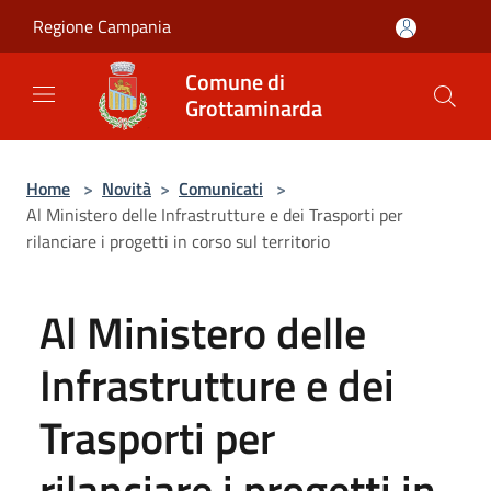
Salta al contenuto principale
Regione Campania
Comune di
Grottaminarda
Home
>
Novità
>
Comunicati
>
Al Ministero delle Infrastrutture e dei Trasporti per
rilanciare i progetti in corso sul territorio
Al Ministero delle
Infrastrutture e dei
Trasporti per
rilanciare i progetti in