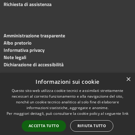
Richiesta di assistenza
Amministrazione trasparente
Albo pretorio
Informativa privacy
Note legali
Dichiarazione di accessibilità
×
Informazioni sui cookie
Questo sito web utilizza cookie tecnici e assimilati strettamente
RSS
Copyright © 2024 •
necessari al corretto funzionamento e alla navigazione del sito,
Accessibilità
Comune di
Grottaminarda
nonché un cookie tecnico analitico al solo fine di elaborare
Privacy
• Powered by
Municipium
informazioni statistiche, aggregate e anonime.
Per maggiori dettagli, può consultare la cookie policy al seguente
link
Cookie
•
Redazione
Mappa del sito
ACCETTA TUTTO
RIFIUTA TUTTO
Numeri utili