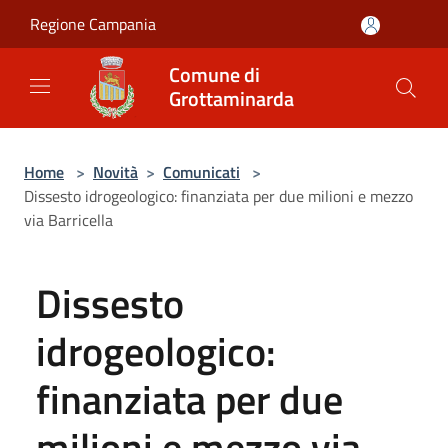
Salta al contenuto principale
Regione Campania
Comune di
Grottaminarda
Home
>
Novità
>
Comunicati
>
Dissesto idrogeologico: finanziata per due milioni e mezzo
via Barricella
Dissesto
idrogeologico:
finanziata per due
milioni e mezzo via