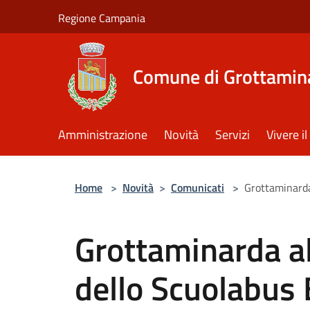
Salta al contenuto principale
Regione Campania
Comune di Grottamin
Amministrazione
Novità
Servizi
Vivere 
Home
>
Novità
>
Comunicati
>
Grottaminarda
Grottaminarda a
dello Scuolabus 