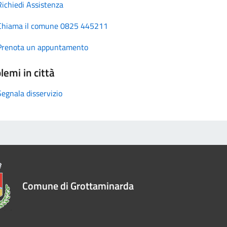
Richiedi Assistenza
Chiama il comune 0825 445211
Prenota un appuntamento
lemi in città
Segnala disservizio
Comune di Grottaminarda