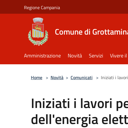
Salta al contenuto principale
Regione Campania
Comune di Grottamin
Amministrazione
Novità
Servizi
Vivere 
Home
>
Novità
>
Comunicati
>
Iniziati i lav
Iniziati i lavori
dell'energia elet