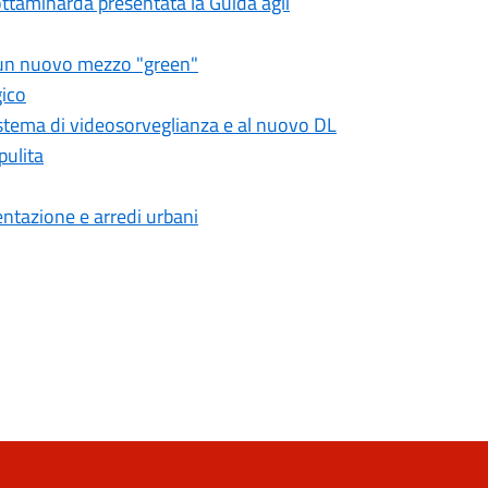
rottaminarda presentata la Guida agli
on un nuovo mezzo "green"
gico
sistema di videosorveglianza e al nuovo DL
pulita
mentazione e arredi urbani