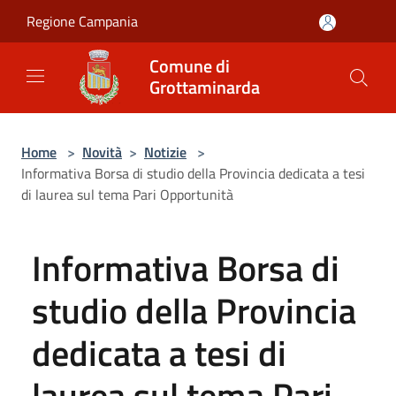
Salta al contenuto principale
Regione Campania
Comune di
Grottaminarda
Home
>
Novità
>
Notizie
>
Informativa Borsa di studio della Provincia dedicata a tesi
di laurea sul tema Pari Opportunità
Informativa Borsa di
studio della Provincia
dedicata a tesi di
laurea sul tema Pari