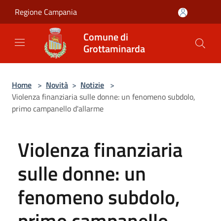
Salta al contenuto principale
Regione Campania
Comune di
Grottaminarda
Home
>
Novità
>
Notizie
>
Violenza finanziaria sulle donne: un fenomeno subdolo,
primo campanello d'allarme
Violenza finanziaria
sulle donne: un
fenomeno subdolo,
primo campanello