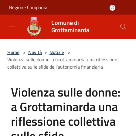
Salta al contenuto principale
Regione Campania
Comune di
Grottaminarda
Home
>
Novità
>
Notizie
>
Violenza sulle donne: a Grottaminarda una riflessione
collettiva sulle sfide dell'autonomia finanziaria
Violenza sulle donne:
a Grottaminarda una
riflessione collettiva
sulle sfide