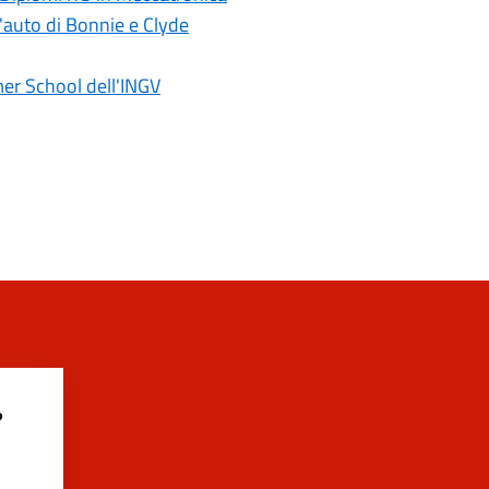
l'auto di Bonnie e Clyde
er School dell'INGV
?