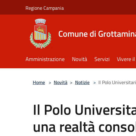
Salta al contenuto principale
Regione Campania
Comune di Grottamin
Amministrazione
Novità
Servizi
Vivere 
Home
>
Novità
>
Notizie
>
Il Polo Universitar
Il Polo Universit
una realtà conso