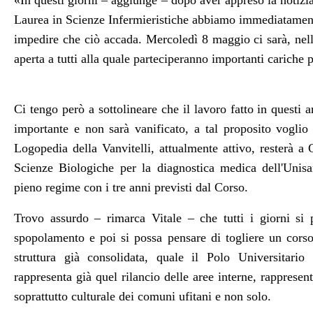
«In questi giorni – aggiunge – dopo aver appreso la notizi
Laurea in Scienze Infermieristiche abbiamo immediatamente c
impedire che ciò accada. Mercoledì 8 maggio ci sarà, nell
aperta a tutti alla quale parteciperanno importanti cariche po
Ci tengo però a sottolineare che il lavoro fatto in questi a
importante e non sarà vanificato, a tal proposito voglio
Logopedia della Vanvitelli, attualmente attivo, resterà 
Scienze Biologiche per la diagnostica medica dell'Unisa
pieno regime con i tre anni previsti dal Corso.
Trovo assurdo – rimarca Vitale – che tutti i giorni si pa
spopolamento e poi si possa pensare di togliere un corso
struttura già consolidata, quale il Polo Universitario
rappresenta già quel rilancio delle aree interne, rapprese
soprattutto culturale dei comuni ufitani e non solo.