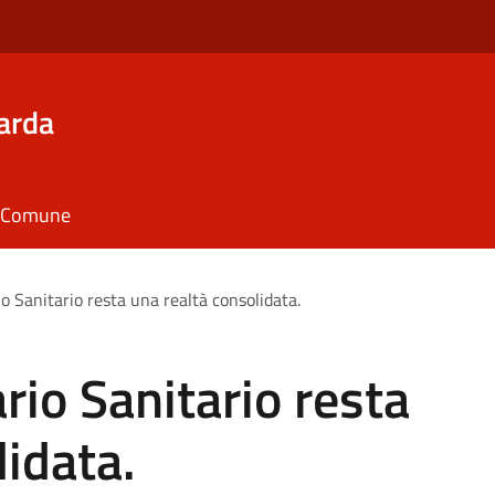
arda
il Comune
io Sanitario resta una realtà consolidata.
ario Sanitario resta
lidata.