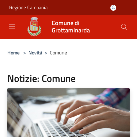
Salta al contenuto principale
Regione Campania
Comune di
Grottaminarda
Home
>
Novità
>
Comune
Notizie: Comune