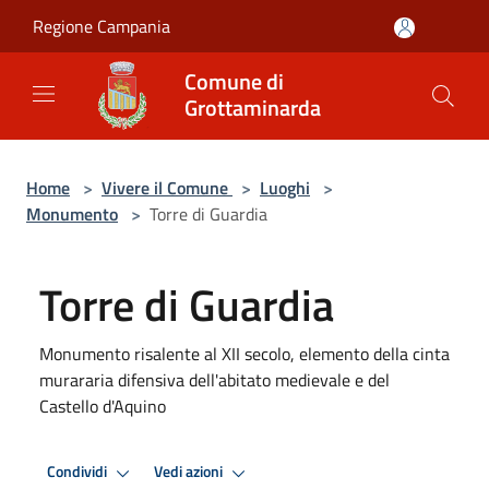
Salta al contenuto principale
Regione Campania
Comune di
Grottaminarda
Home
>
Vivere il Comune
>
Luoghi
>
Monumento
>
Torre di Guardia
Torre di Guardia
Monumento risalente al XII secolo, elemento della cinta
murararia difensiva dell'abitato medievale e del
Castello d'Aquino
Condividi
Vedi azioni