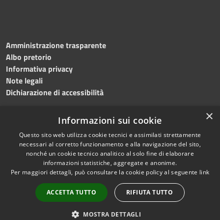
Amministrazione trasparente
Albo pretorio
Informativa privacy
Note legali
Dichiarazione di accessibilità
×
Informazioni sui cookie
Questo sito web utilizza cookie tecnici e assimilati strettamente
RSS
Copyright © 2024 •
necessari al corretto funzionamento e alla navigazione del sito,
Accessibilità
Comune di
Grottaminarda
nonché un cookie tecnico analitico al solo fine di elaborare
Privacy
• Powered by
Municipium
informazioni statistiche, aggregate e anonime.
Per maggiori dettagli, può consultare la cookie policy al seguente
link
Cookie
•
Redazione
Mappa del sito
ACCETTA TUTTO
RIFIUTA TUTTO
Numeri utili
PEC
MOSTRA DETTAGLI