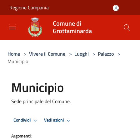
Salta al contenuto principale
Regione Campania
Comune di
Grottaminarda
Home
>
Vivere il Comune
>
Luoghi
>
Palazzo
>
Municipio
Municipio
Sede principale del Comune.
Condividi
Vedi azioni
Argomenti: