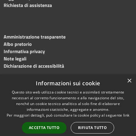
Richiesta di assistenza
Amministrazione trasparente
Albo pretorio
Informativa privacy
Note legali
Dichiarazione di accessibilità
×
Informazioni sui cookie
Questo sito web utilizza cookie tecnici e assimilati strettamente
RSS
Copyright © 2024 •
necessari al corretto funzionamento e alla navigazione del sito,
Accessibilità
Comune di
Grottaminarda
nonché un cookie tecnico analitico al solo fine di elaborare
Privacy
• Powered by
Municipium
informazioni statistiche, aggregate e anonime.
Per maggiori dettagli, può consultare la cookie policy al seguente
link
Cookie
•
Redazione
Mappa del sito
ACCETTA TUTTO
RIFIUTA TUTTO
Numeri utili