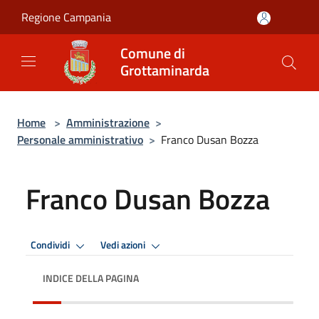
Salta al contenuto principale
Regione Campania
Comune di
Grottaminarda
Home
>
Amministrazione
>
Personale amministrativo
>
Franco Dusan Bozza
Franco Dusan Bozza
Condividi
Vedi azioni
INDICE DELLA PAGINA