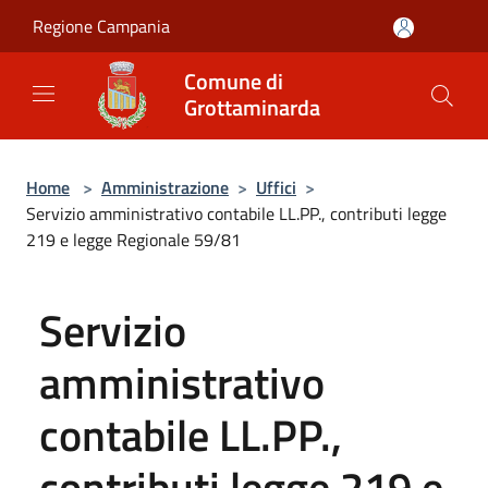
Salta al contenuto principale
Regione Campania
Comune di
Grottaminarda
Home
>
Amministrazione
>
Uffici
>
Servizio amministrativo contabile LL.PP., contributi legge
219 e legge Regionale 59/81
Servizio
amministrativo
contabile LL.PP.,
contributi legge 219 e