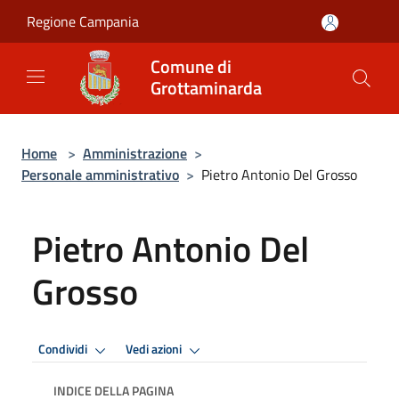
Salta al contenuto principale
Regione Campania
Comune di
Grottaminarda
Home
>
Amministrazione
>
Personale amministrativo
>
Pietro Antonio Del Grosso
Pietro Antonio Del
Grosso
Condividi
Vedi azioni
INDICE DELLA PAGINA