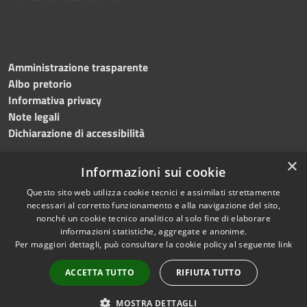
Amministrazione trasparente
Albo pretorio
Informativa privacy
Note legali
Dichiarazione di accessibilità
×
Informazioni sui cookie
Questo sito web utilizza cookie tecnici e assimilati strettamente
RSS
Copyright © 2024 •
necessari al corretto funzionamento e alla navigazione del sito,
Accessibilità
Comune di
Grottaminarda
nonché un cookie tecnico analitico al solo fine di elaborare
Privacy
• Powered by
Municipium
informazioni statistiche, aggregate e anonime.
Per maggiori dettagli, può consultare la cookie policy al seguente
link
Cookie
•
Redazione
Mappa del sito
ACCETTA TUTTO
RIFIUTA TUTTO
Numeri utili
PEC
MOSTRA DETTAGLI