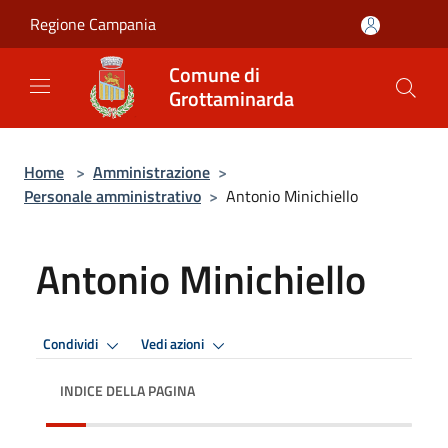
Salta al contenuto principale
Regione Campania
Comune di
Grottaminarda
Home
>
Amministrazione
>
Personale amministrativo
>
Antonio Minichiello
Antonio Minichiello
Condividi
Vedi azioni
INDICE DELLA PAGINA