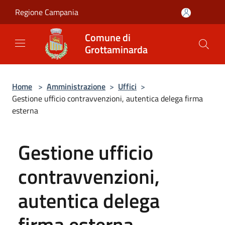
Salta al contenuto principale
Regione Campania
Comune di
Grottaminarda
Home
>
Amministrazione
>
Uffici
>
Gestione ufficio contravvenzioni, autentica delega firma
esterna
Gestione ufficio
contravvenzioni,
autentica delega
firma esterna