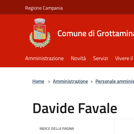
Salta al contenuto principale
Regione Campania
Comune di Grottamin
Amministrazione
Novità
Servizi
Vivere 
Home
>
Amministrazione
>
Personale amminis
Davide Favale
INDICE DELLA PAGINA