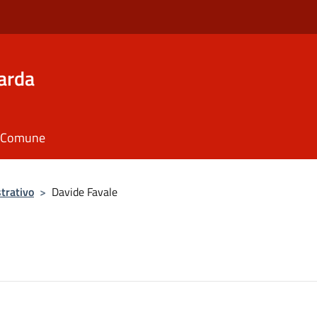
arda
il Comune
trativo
>
Davide Favale