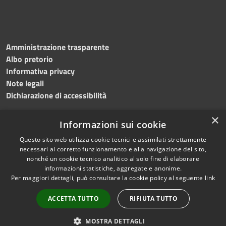
Amministrazione trasparente
Albo pretorio
Informativa privacy
Note legali
Dichiarazione di accessibilità
×
Informazioni sui cookie
Questo sito web utilizza cookie tecnici e assimilati strettamente
RSS
Copyright © 2024 •
necessari al corretto funzionamento e alla navigazione del sito,
Accessibilità
Comune di
Grottaminarda
nonché un cookie tecnico analitico al solo fine di elaborare
Privacy
• Powered by
Municipium
informazioni statistiche, aggregate e anonime.
Per maggiori dettagli, può consultare la cookie policy al seguente
link
Cookie
•
Redazione
Mappa del sito
ACCETTA TUTTO
RIFIUTA TUTTO
Numeri utili
PEC
MOSTRA DETTAGLI