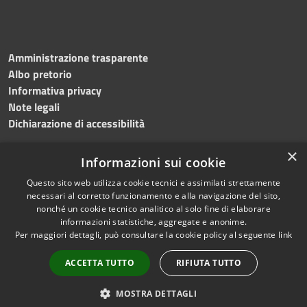
Amministrazione trasparente
Albo pretorio
Informativa privacy
Note legali
Dichiarazione di accessibilità
×
Informazioni sui cookie
Questo sito web utilizza cookie tecnici e assimilati strettamente
RSS
Copyright © 2024 •
necessari al corretto funzionamento e alla navigazione del sito,
Accessibilità
Comune di
Grottaminarda
nonché un cookie tecnico analitico al solo fine di elaborare
Privacy
• Powered by
Municipium
informazioni statistiche, aggregate e anonime.
Per maggiori dettagli, può consultare la cookie policy al seguente
link
Cookie
•
Redazione
Mappa del sito
ACCETTA TUTTO
RIFIUTA TUTTO
Numeri utili
PEC
MOSTRA DETTAGLI