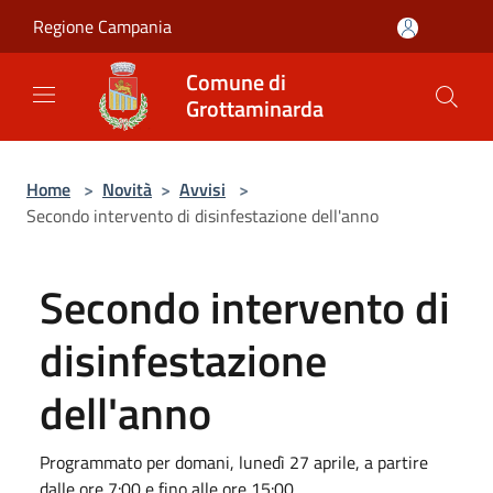
Salta al contenuto principale
Regione Campania
Comune di
Grottaminarda
Home
>
Novità
>
Avvisi
>
Secondo intervento di disinfestazione dell'anno
Secondo intervento di
disinfestazione
dell'anno
Programmato per domani, lunedì 27 aprile, a partire
dalle ore 7:00 e fino alle ore 15:00.