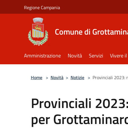
Salta al contenuto principale
Regione Campania
Comune di Grottamin
Amministrazione
Novità
Servizi
Vivere 
Home
>
Novità
>
Notizie
>
Provinciali 2023: 
Provinciali 2023:
per Grottaminar