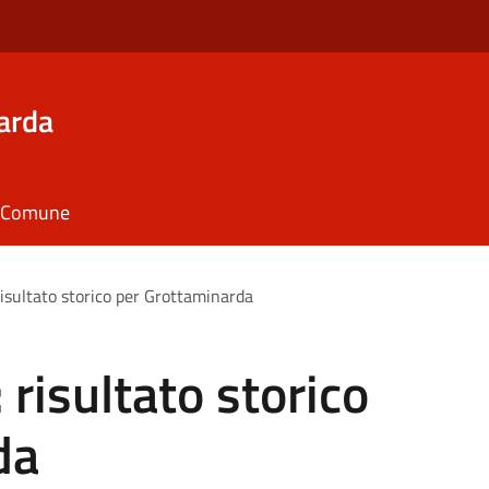
arda
il Comune
risultato storico per Grottaminarda
 risultato storico
da