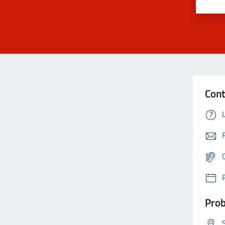
Cont
Prob