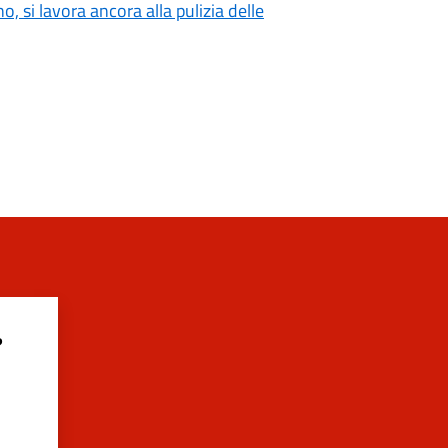
o, si lavora ancora alla pulizia delle
?