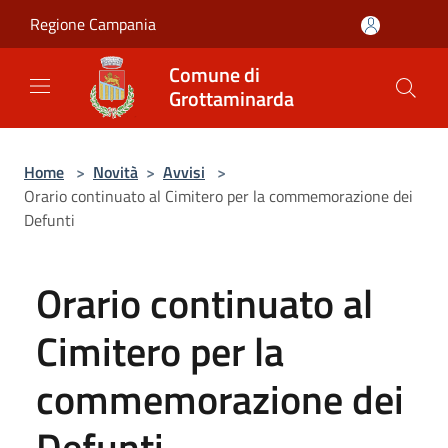
Salta al contenuto principale
Regione Campania
Comune di
Grottaminarda
Home
>
Novità
>
Avvisi
>
Orario continuato al Cimitero per la commemorazione dei
Defunti
Orario continuato al
Cimitero per la
commemorazione dei
Defunti