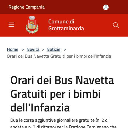
Salta al contenuto principale
Regione Campania
Comune di
Grottaminarda
Home
>
Novità
>
Notizie
>
Orari dei Bus Navetta Gratuiti per i bimbi dell'Infanzia
Orari dei Bus Navetta
Gratuiti per i bimbi
dell'Infanzia
Due le corse aggiuntive giornaliere gratuite (n. 2 di
andata e n. 2 di ritorno) per la Frazione Carpignano che