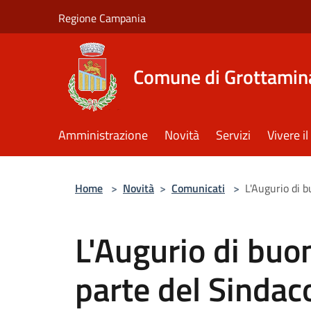
Salta al contenuto principale
Regione Campania
Comune di Grottamin
Amministrazione
Novità
Servizi
Vivere 
Home
>
Novità
>
Comunicati
>
L'Augurio di b
L'Augurio di buo
parte del Sindac