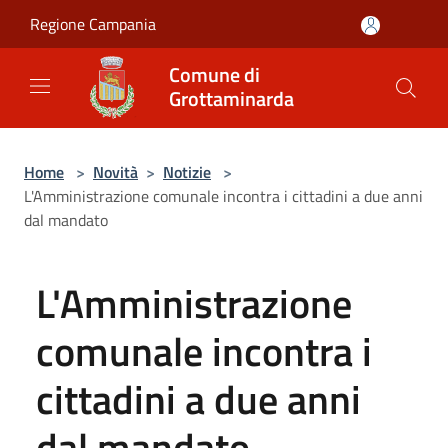
Salta al contenuto principale
Regione Campania
Comune di
Grottaminarda
Home
>
Novità
>
Notizie
>
L'Amministrazione comunale incontra i cittadini a due anni
dal mandato
L'Amministrazione
comunale incontra i
cittadini a due anni
dal mandato