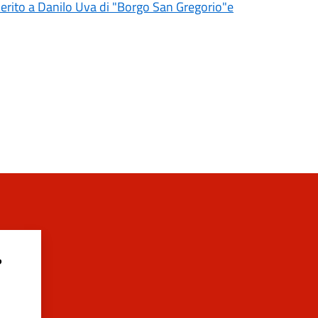
 merito a Danilo Uva di "Borgo San Gregorio"e
?