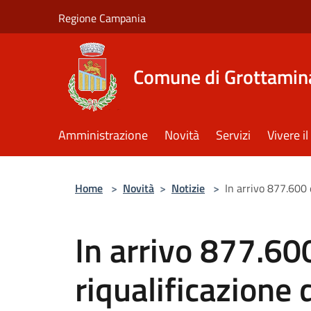
Salta al contenuto principale
Regione Campania
Comune di Grottamin
Amministrazione
Novità
Servizi
Vivere 
Home
>
Novità
>
Notizie
>
In arrivo 877.600 e
In arrivo 877.60
riqualificazione 