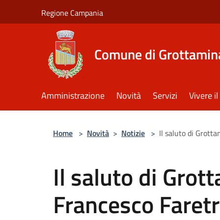
Salta al contenuto principale
Regione Campania
Comune di Grottamin
Amministrazione
Novità
Servizi
Vivere 
Home
>
Novità
>
Notizie
>
Il saluto di Grott
Il saluto di Grot
Francesco Faretr