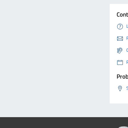
Cont
Prob