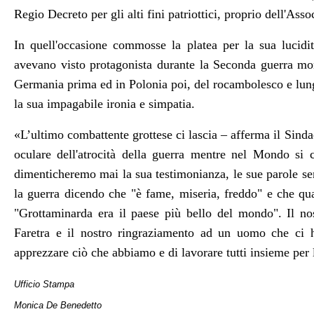
Regio Decreto per gli alti fini patriottici, proprio dell'A
In quell'occasione commosse la platea per la sua lucidi
avevano visto protagonista durante la Seconda guerra mon
Germania prima ed in Polonia poi, del rocambolesco e lung
la sua impagabile ironia e simpatia.
«L
’ultimo combattente grottese ci lascia
– afferma il Sind
oculare dell'atrocità della guerra mentre nel Mondo si
dimenticheremo mai la sua testimonianza, le sue parole s
la guerra dicendo che "
è fame, miseria, freddo" e che qua
"Grottaminarda era il paese più bello del mondo". Il no
Faretra e il nostro ringraziamento ad un uomo che ci h
apprezzare ciò che abbiamo e di lavorare tutti insieme per 
Ufficio Stampa
Monica De Benedetto