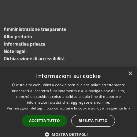
Amministrazione trasparente
Albo pretorio
Informativa privacy
Note legali
Dichiarazione di accessibilità
×
Informazioni sui cookie
Questo sito web utilizza cookie tecnici e assimilati strettamente
RSS
Copyright © 2024 •
necessari al corretto funzionamento e alla navigazione del sito,
Accessibilità
Comune di
Grottaminarda
nonché un cookie tecnico analitico al solo fine di elaborare
Privacy
• Powered by
Municipium
informazioni statistiche, aggregate e anonime.
Per maggiori dettagli, può consultare la cookie policy al seguente
link
Cookie
•
Redazione
Mappa del sito
ACCETTA TUTTO
RIFIUTA TUTTO
Numeri utili
PEC
MOSTRA DETTAGLI