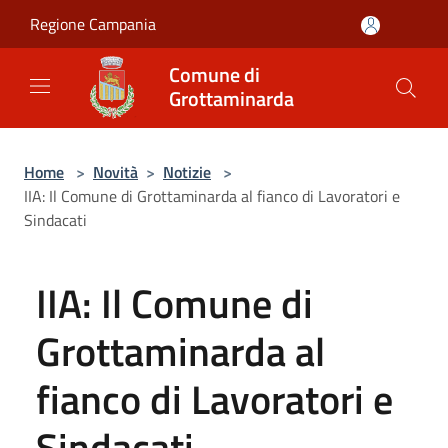
Salta al contenuto principale
Regione Campania
Comune di
Grottaminarda
Home
>
Novità
>
Notizie
>
IIA: Il Comune di Grottaminarda al fianco di Lavoratori e
Sindacati
IIA: Il Comune di
Grottaminarda al
fianco di Lavoratori e
Sindacati