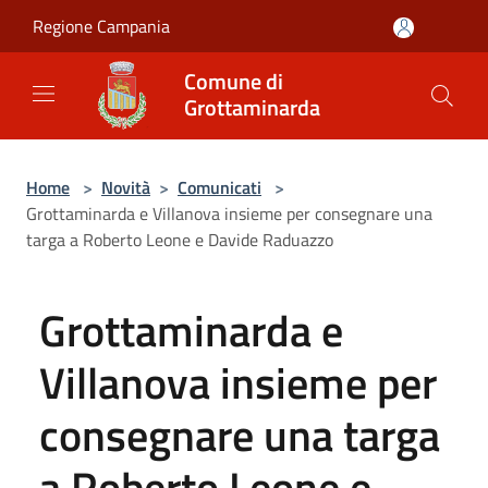
Salta al contenuto principale
Regione Campania
Comune di
Grottaminarda
Home
>
Novità
>
Comunicati
>
Grottaminarda e Villanova insieme per consegnare una
targa a Roberto Leone e Davide Raduazzo
Grottaminarda e
Villanova insieme per
consegnare una targa
a Roberto Leone e