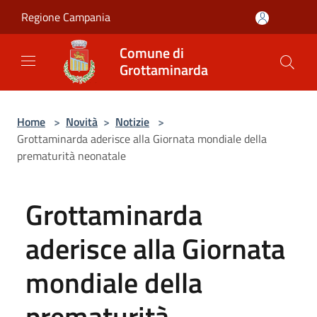
Salta al contenuto principale
Regione Campania
Comune di
Grottaminarda
Home
>
Novità
>
Notizie
>
Grottaminarda aderisce alla Giornata mondiale della
prematurità neonatale
Grottaminarda
aderisce alla Giornata
mondiale della
prematurità